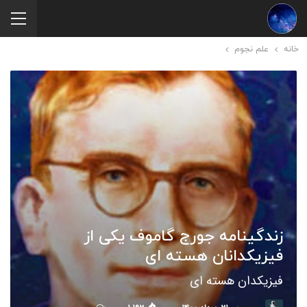
خانه
علم نجوم
زندگینامه جورج گاموف یکی از
فیزیکدانان هسته ای
فیزیکدان هسته ای