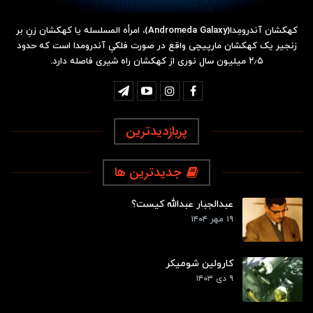
کهکشان آندرومِدا(Andromeda Galaxy)، امرأه المسلسله یا کهکشان زنِ بر
زنجیر یک کهکشان مارپیچی واقع در صورت فلکیِ آندرومدا است که حدود
۲٫۵ میلیون سال نوری از کهکشان راه شیری فاصله دارد.
پربازدیدترین
جدیدترین ها
عبدالجبار عبدالله کیست؟
۱۹ مهر ۱۴۰۴
کارولین شومیکر
۹ دی ۱۴۰۳