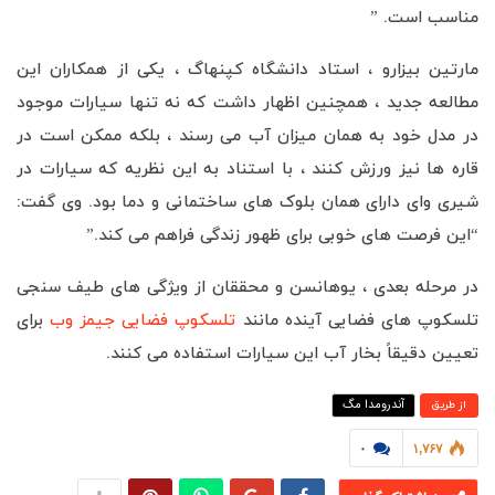
مناسب است. ”
مارتین بیزارو ، استاد دانشگاه كپنهاگ ، یكی از همكاران این
مطالعه جدید ، همچنین اظهار داشت كه نه تنها سیارات موجود
در مدل خود به همان میزان آب می رسند ، بلكه ممكن است در
قاره ها نیز ورزش كنند ، با استناد به این نظریه كه سیارات در
شیری وای دارای همان بلوک های ساختمانی و دما بود. وی گفت:
“این فرصت های خوبی برای ظهور زندگی فراهم می کند.”
در مرحله بعدی ، یوهانسن و محققان از ویژگی های طیف سنجی
تلسکوپ های فضایی آینده مانند
تلسکوپ فضایی جیمز وب
برای
تعیین دقیقاً بخار آب این سیارات استفاده می کنند.
آندرومدا مگ
از طريق
۰
۱,۷۶۷