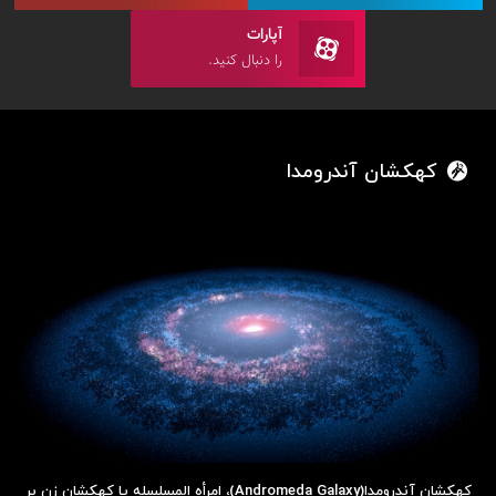
آپارات
را دنبال کنید.
کهکشان آندرومدا
کهکشان آندرومِدا(Andromeda Galaxy)، امرأه المسلسله یا کهکشان زنِ بر