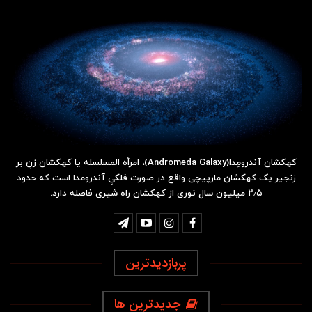
کهکشان آندرومِدا(Andromeda Galaxy)، امرأه المسلسله یا کهکشان زنِ بر
زنجیر یک کهکشان مارپیچی واقع در صورت فلکیِ آندرومدا است که حدود
۲٫۵ میلیون سال نوری از کهکشان راه شیری فاصله دارد.
پربازدیدترین
جدیدترین ها