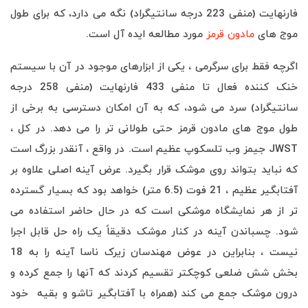
فارنهایت (منفی 223 درجه سانتیگراد) نگه می دارد، که برای طول
موج های
مادون قرمز
مورد مطالعه ایده آل است.
اگرچه فقط برای سرگرمی ، یکی از ابزارهای موجود در آن با سیستم
خنک کننده فعال تا منفی 433 فارنهایت (منفی 258 درجه
سانتیگراد) سرد می شود، که به آن امکان دسترسی به برخی از
طول موج های مادون قرمز حتی طولانی تر را می دهد. در کل ،
JWST جیمز وب تلسکوپ عظیم است. در واقع ، آنقدر بزرگ است
که نباید بتواند روی موشک قرار بگیرد. عرض آینه اصلی علاوه بر
آفتابگیر عظیم ، 21 فوت (6.5 متر) خواهد بود که بسیار گسترده
تر از هر نمایشگاه موشکی است که در حال حاضر استفاده می
شود. چسباندن آینه در کنار موشک دقیقاً یک راه حل قابل اجرا
نیست ، بنابراین در عوض مهندسان زیرک ناسا آینه را به 18
بخش شش ضلعی کوچکتر تقسیم کردند که آنها را جمع کرده و
درون موشک جمع می کند (همراه با آفتابگیر تاشو و بقیه خود